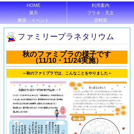
HOME
利用案内
展示
プラネ・天文
教室・イベント
資料室
ファミリープラネタリウム
秋のファミプラの様子です
（11/10・11/24実施）
～秋のファミプラでは、こんなことをやりました～